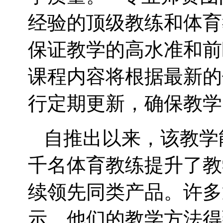
经验的顶级教练和体育
保证教学的高水准和前瞻
课程内容将根据最新的
行定期更新，确保教学
自推出以来，该教学
千名体育教练提升了教
续领先同类产品。许多
示，他们的教学方法得