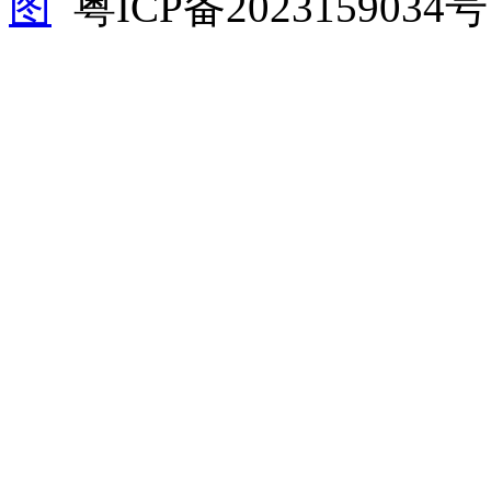
图
粤ICP备2023159034