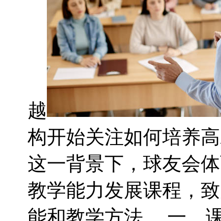
越
构开始关注如何培养高
这一背景下，球友会体
教学能力发展课程，致
能和教学方法。 一、