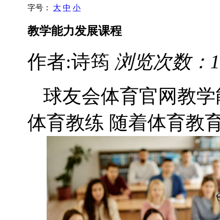
字号：
大
中
小
教学能力发展课程
作者:诗筠
浏览次数：1
球友会体育官网教学
体育教练 随着体育教