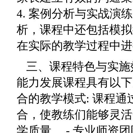
4. 案例分析与实战演
析，课程中还包括模拟
在实际的教学过程中进
三、课程特色与实施
能力发展课程具有以下几
合的教学模式: 课程
合，使教练们能够灵活
学质量。 - 专业师资